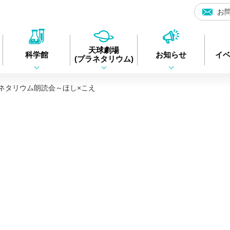
お
日立シビックセンター科学館・天球劇場(サクリエ)
天球劇場
科学館
お知らせ
イ
(プラネタリウム)
ネタリウム朗読会～ほし×こえ