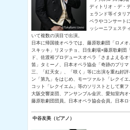
ディトリオ・デ・
ェランド等イタリ
ペラやコンサート
ッシーニフェステ
いて複数の演目で出演。
日本に帰国後オペラでは、藤原歌劇団「ロメオ
スキッキ」リヌッチョ、日生劇場
×
藤原歌劇団
ド、佐渡裕プロデュースオペラ「さまよえるオ
笛」タミーノ、日本オペラ協会「奇跡のプリマ
三、「紅天女」、「咲く」等に出演を重ね好評
ン「第九」をはじめ、モーツァルト「レクイエ
コット「レクイエム」等のソリストとして東フ
大阪交響楽団、アンサンブル金沢、愛知室内オ
藤原歌劇団団員。日本オペラ協会会員。日本ロ
中谷
友美（ピアノ）