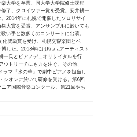
音楽大学を卒業。同大学大学院修士課程
で修了、クロイツァー賞を受賞。安井耕一
。2014年に札幌で開催したソロリサイ
術祭大賞を受賞。アンサンブルに於いても
な歌い手と数多くのコンサートに出演。
術文化奨励賞を受け、札幌交響楽団とベー
た。2018年にはKitaraアーティスト
耕一氏とピアノデュオリサイタルを行
アウトリーチにも力を注ぐ。その他、
朝日系ドラマ『氷の華』で劇中ピアノを担当し
・シオンに於いて研修を受ける。第6回
マニア国際音楽コンクール、第21回やち