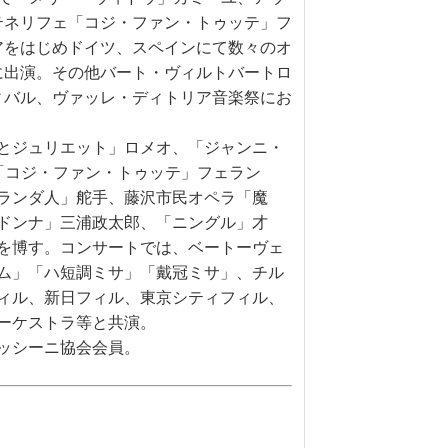
テネリフェ「コジ・ファン・トゥッテ」フ
アをはじめドイツ、スペインにて数々のオ
に出演。その他バート・ヴィルトバートロ
ィバル、ヴァッレ・ディトリア音楽祭にお
とジュリエット」ロメオ、「ジャンニ・
「コジ・ファン・トゥッテ」フェラン
ランダ人」舵手、藤沢市民オペラ「魔
ドンナ」三浦政太郎、「ニングル」才
を博す。コンサートでは、ベートーヴェ
ム」「ハ短調ミサ」「戴冠ミサ」、チル
ィル、新日フィル、東京シティフィル、
ーケストラ等と共演。
ッシーニ協会会員。