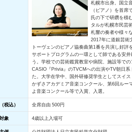
札幌市出身。国立
（ピアノ）を首席
氏の下で研鑽を積む
タルが札幌市民芸
札響の奏者や様々
2017年に道銀芸
トーヴェンのピアノ協奏曲第1番を共演し好評を博し
サポートプログラムの一環として師である安井
う。学校での芸術鑑賞教室や病院、施設等での
CASIO『Privia』のTVCMへの出演やTV
た。大学在学中、国外研修奨学生としてスイス
かずさアカデミア音楽コンクール、第6回ルー
よ音楽コンクール等で入賞、入選。
（税込）
全席自由 500円
対象
4歳以上入場可
主催
公益財団法人日立市民科学文化財団