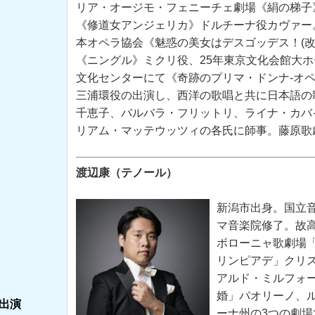
リア・オージモ・フェニーチェ劇場《絹の梯子
《修道女アンジェリカ》ドルチーナ役カヴァー
本オペラ協会《魅惑の美女はデスゴッデス！(改
《ニングル》ミクリ役、25年東京文化会館大ホ
文化センターにて《奇跡のプリマ・ドンナ-オペ
三浦環役の出演し、西洋の歌唱と共に日本語の
千恵子、バルバラ・フリットリ、ライナ・カバ
リアム・マッテウッツィの各氏に師事。藤原歌
渡辺康（テノール）
新潟市出身。国立
マ音楽院修了。故
ボローニャ歌劇場
リンピアデ」クリ
アルド・ミルフォ
婚」パオリーノ、
出演
ーナ州の
3
つの劇場