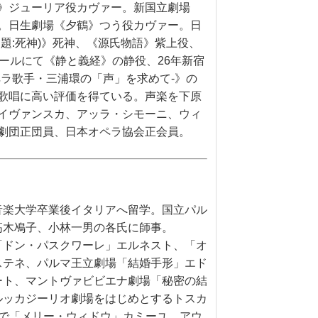
》ジューリア役カヴァー。新国立劇場
。日生劇場《夕鶴》つう役カヴァー。日
題:死神)》死神、《源氏物語》紫上役、
ールにて《静と義経》の静役、26年新宿
ラ歌手・三浦環の「声」を求めて-》の
歌唱に高い評価を得ている。声楽を下原
イヴァンスカ、アッラ・シモーニ、ウィ
劇団正団員、日本オペラ協会正会員。
音楽大学卒業後イタリアへ留学。国立パル
高木鳰子、小林一男の各氏に師事。
「ドン・パスクワーレ」エルネスト、「オ
ステネ、パルマ王立劇場「結婚手形」エド
ート、マントヴァビビエナ劇場「秘密の結
ルッカジーリオ劇場をはじめとするトスカ
で「メリー・ウィドウ」カミーユ、アウ