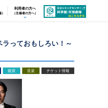
利用者の方へ
報）
（主催者の方へ）
ペラっておもしろい！～
鑑賞
音楽
チケット情報