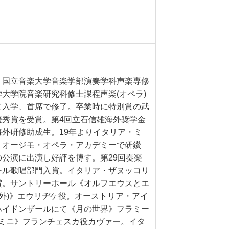
。国立音楽大学音楽学部演奏学科声楽専修
大学院音楽研究科修士課程声楽(オペラ)
て入学、首席で修了。卒業時に特別賞の武
優秀賞を受賞。第4回立石信雄海外奨学金
外研修助成生。19年よりイタリア・ミ
・オージモ・オペラ・アカデミーで研鑽
公演に出演し好評を博す。第29回奏楽
ール歌唱部門入賞。イタリア・ザヌッコリ
賞。サントリーホール《オルフエウスとエ
鴎外)》エウリヂケ役。オーストリア・アイ
ハイドンザールにて《月の世界》フラミー
ミニ》フランチェスカ役カヴァー。イタ