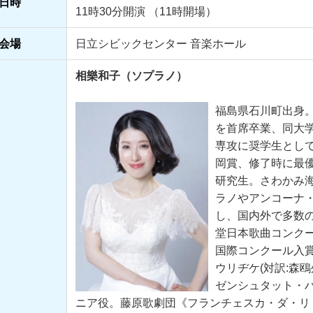
日時
11時30分開演 （11時開場）
会場
日立シビックセンター 音楽ホール
相樂和子（ソプラノ）
福島県石川町出身
を首席卒業、同大学
専攻に奨学生とし
岡賞、修了時に最
研究生。さわかみ海
ラノやアンコーナ
し、国内外で多数の
堂日本歌曲コンク
国際コンクール入
ウリヂケ(対訳:森
ゼンシュタット・
ニア役。藤原歌劇団《フランチェスカ・ダ・リ