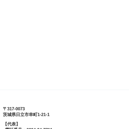
日立シビックセンター
〒317-0073
茨城県日立市幸町1-21-1
【代表】
tagram
式YouTube