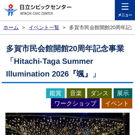
日立シビ
ホーム
>
イベント一覧
>
多賀市民会館開館20周年記念事業「Hit
多賀市民会館開館20周年記念事業
「Hitachi-Taga Summer
Illumination 2026『颯』」
鑑賞
音楽
ダンス
展示
ワークショップ
イベント