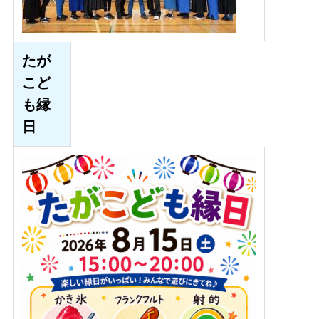
たが
こど
も縁
日