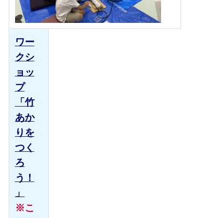
ワー
クシ
ョッ
プ
「竹
あか
りを
つく
ろ
う！
」
※こ