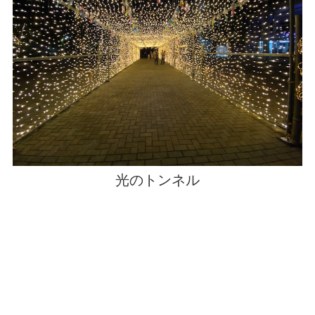
光のトンネル
竹作品（夜）
竹作品（昼）