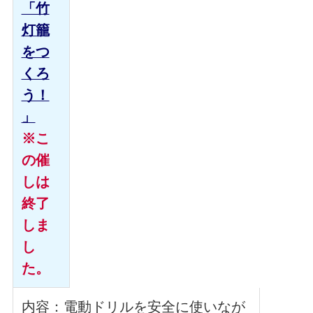
「竹
灯籠
をつ
くろ
う！
」
※こ
の催
しは
終了
しま
し
た。
内容：電動ドリルを安全に使いなが