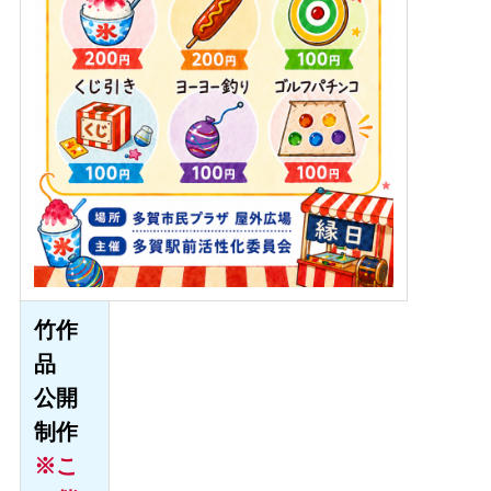
竹作
品
公開
制作
※こ