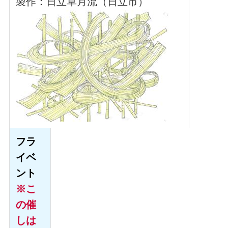
製作：日立草月流（日立市）
フラ
イベ
ント
※こ
の催
しは