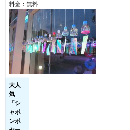
料金：無料
大人
気
「シ
ャボ
ンボ
ヤー