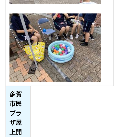
多賀
市民
プラ
ザ屋
上開