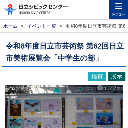
日立シビ
ホーム
>
イベント一覧
>
令和8年度日立市芸術祭 第
令和8年度日立市芸術祭 第62回日立
市美術展覧会「中学生の部」
鑑賞
展示