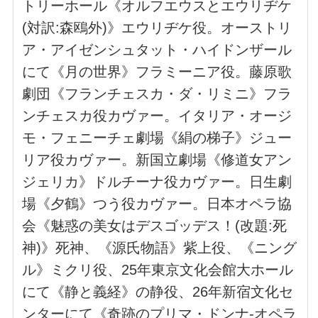
トリーホール《オルフエウスとエウリヂケ
(対訳:森鴎外)》エウリヂケ役。オーストリ
ア・アイゼンシュタット・ハイドンザール
にて《月の世界》フラミーニア役。藤原歌
劇団《フランチェスカ・ダ・リミニ》フラ
ンチェスカ役カヴァー。イタリア・オージ
モ・フェニーチェ劇場《絹の梯子》ジュー
リア役カヴァー。新国立劇場《修道女アン
ジェリカ》ドルチーナ役カヴァー。日生劇
場《夕鶴》つう役カヴァー。日本オペラ協
会《魅惑の美女はデスゴッデス！(改題:死
神)》死神、《源氏物語》紫上役、《ニング
ル》ミクリ役、25年東京文化会館大ホール
にて《静と義経》の静役、26年新宿文化セ
ンターにて《奇跡のプリマ・ドンナ-オペラ