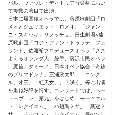
バル、ヴァッレ・ディトリア音楽祭におい
て複数の演目で出演。
日本に帰国後オペラでは、藤原歌劇団「ロ
メオとジュリエット」ロメオ、「ジャン
ニ・スキッキ」リヌッチョ、日生劇場
×
藤
原歌劇団「コジ・ファン・トゥッテ」フェ
ランド、佐渡裕プロデュースオペラ「さま
よえるオランダ人」舵手、藤沢市民オペラ
「魔笛」タミーノ、日本オペラ協会「奇跡
のプリマドンナ」三浦政太郎、「ニング
ル」才三、「紅天女」、「咲く」等に出演
を重ね好評を博す。コンサートでは、ベー
トーヴェン「第九」をはじめ、モーツァル
ト「レクイエム」「ハ短調ミサ」「戴冠ミ
サ」、チルコット「レクイエム」等のソリ