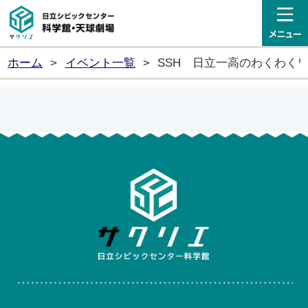
日立シビックセンター科学館・
ホーム
>
イベント一覧
>
SSH 日立一高のわくわく
日立シ