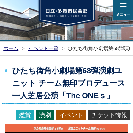
日
ホーム
>
イベント一覧
>
ひたち街角小劇場第68弾演劇
ひたち街角小劇場第68弾演劇ユ
ニット チーム無印プロデュース
一人芝居公演「The ONEｓ」
鑑賞
演劇
イベント
チケット情報