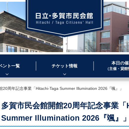
本日の催
ベント一覧
チケット情報
（主催・貸館
年記念事業「Hitachi-Taga Summer Illumination 2026『颯』」
多賀市民会館開館20周年記念事業「Hita
Summer Illumination 2026『颯』