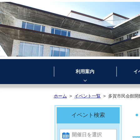
利用案内
イ
ホーム
>
イベント一覧
>
多賀市民会館開館20周
イベント検索