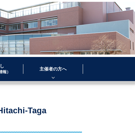
日立・多賀市民会館
し
主催者の方へ
情報）
chi-Taga
」