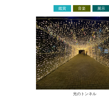
鑑賞
音楽
展示
光のトンネル
竹作品（夜）
竹作品（昼）