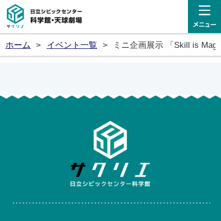
日立シビックセンター科学館・
ホーム
>
イベント一覧
>
ミニ企画展示 「Skill is Ma
日立シ