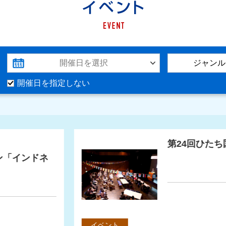
イベント
開催日を指定しない
第24回ひたち国際文化まつりの詳細を見る
募
平 SAXOPHONE
第
SING
日】2027年3月28日
ケット情報
音楽
講座・講演