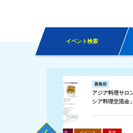
イベント検索
る
ア料理サロン「インドネシア料理交流会」の詳細を見る
回ひたち国際文化まつり
発売前
上野耕
CROS
【開催
コンサート
鑑賞
チ
Previous