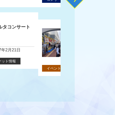
コンサート
鑑賞
第34回ひたち秋祭り『ひたち 食の小路』の詳細を見る
募
34回ひたち秋祭り『ひたち
第
統文化道場』
光
者
開催期間】2026年10月10日か
【
026年10月11日まで
鑑賞
音楽
伝統芸
ワークショップ