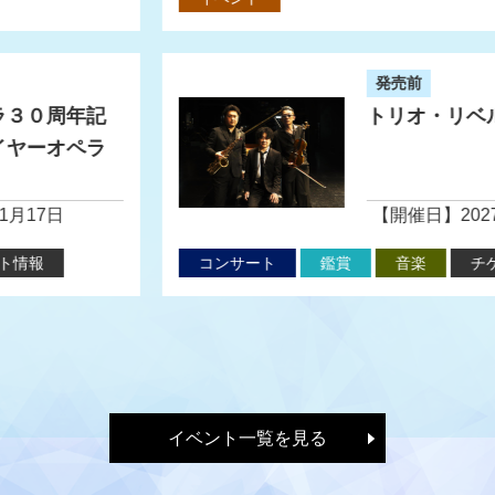
イベント
募集
トの詳細を見る
トリオ・リベルタコンサートの詳細を見る
回ひたち秋祭り『ひたち
第
小路』
伝
期間】2026年10月10日か
【
26年10月11日まで
ら2
講座・講演
伝統芸能
イベント
イベント一覧を見る