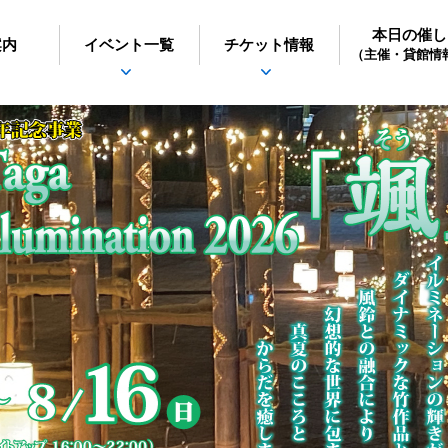
本日の催し
日立シビックセンター
案内
イベント一覧
チケット情報
（主催・貸館情