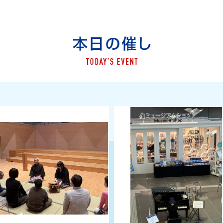
ON」最新号を発行しました
本日の催し
ト 合唱団員募集！
親子で能体験