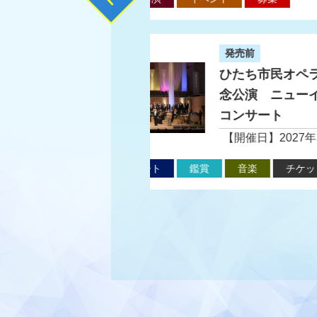
ち市民オペラ３０周年記念公演 ニューイヤーオペラコンサー
ピアノ。の詳細を見る
オ・リベルタコンサート
第34
食の
日】2027年2月21日
【開催
ら20
楽
チケット情報
イベント