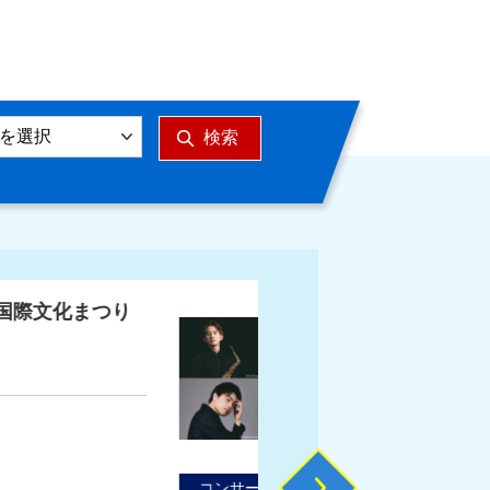
上野耕平 SAXOPHONE CROSSINGの詳細を見る
集中
発
34回ひたち秋祭り
ワ
ー
い
ー
【
伝統芸能
ワークショップ
Next