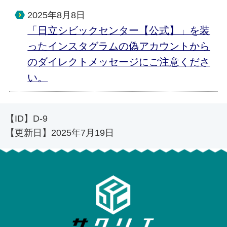
2025年8月8日
「日立シビックセンター【公式】」を装
ったインスタグラムの偽アカウントから
のダイレクトメッセージにご注意くださ
い。
【ID】
D-9
【更新日】
2025年7月19日
日立シ