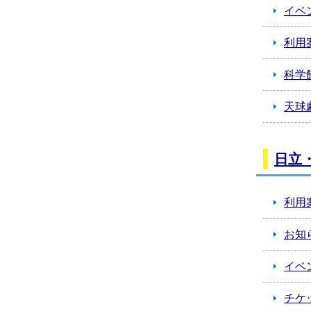
イベ
利用
科学
天球
日立
利用
お知
イベ
チケ