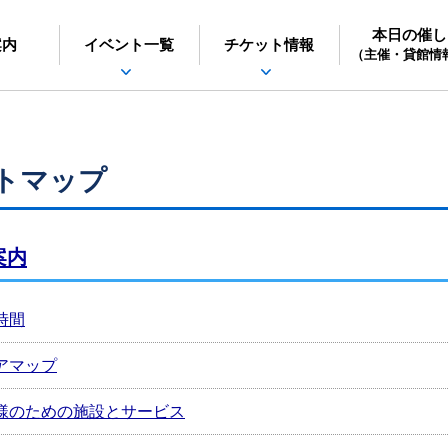
本日の催し
日立シビックセンター
案内
イベント一覧
チケット情報
（主催・貸館情
トマップ
案内
時間
アマップ
様のための施設とサービス