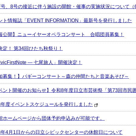
7号、8号の接近に伴う施設の開館・催事の実施状況について（6
ント情報誌「EVENT INFORMATION」最新号を発行しました
報公開】ニューイヤーオペラコンサート 合唱団員募集！
決定！ 第34回ひたち秋祭り！
ivicFirstNote ― 七尾旅人」開催決定！
加募集！】バギーコンサート～森の仲間たちと音楽あそび～
ベント開催のお知らせ】令和8年度日立市芸術祭「第73回市民
8年度イベントスケジュールを発行しました
館ホームページから団体予約申込みが可能です。
8年4月1日からの日立シビックセンターの休館日について