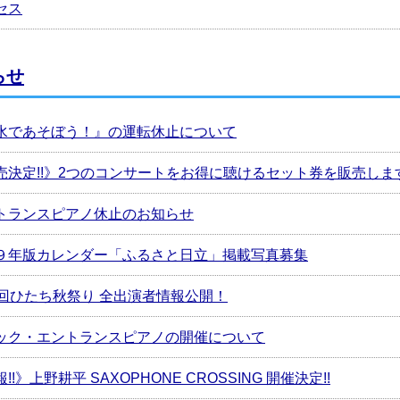
セス
らせ
水であそぼう！』の運転休止について
売決定!!》2つのコンサートをお得に聴けるセット券を販売しま
トランスピアノ休止のお知らせ
９年版カレンダー「ふるさと日立」掲載写真募集
4回ひたち秋祭り 全出演者情報公開！
ック・エントランスピアノの開催について
!!》上野耕平 SAXOPHONE CROSSING 開催決定!!