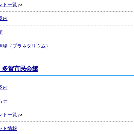
ント一覧
案内
館
劇場（プラネタリウム）
・多賀市民会館
案内
らせ
ント一覧
ット情報