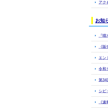
アク
お知
『噴
《販
エン
令和
第3
シビ
《速報