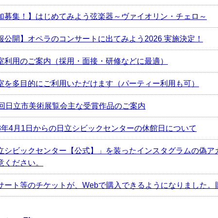
加募集！】はじめてみよう弦楽器～ヴァイオリン・チェロ～
報公開】オペラのコンサートに出てみよう2026 実施決定！
室利用のご案内（採用・面接・研修などに最適）
室を多目的にご利用いただけます（パーティー利用も可）
1回日立市美術展覧会主な受賞作品のご案内
8年4月1日からの日立シビックセンターの休館日について
立シビックセンター【公式】」を装ったインスタグラムの偽ア
意ください。
サート等のチケットが、Webで購入できるようになりました。