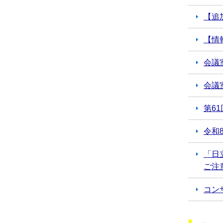
【追
【情
会議
会議
第6
令和
「日
ご注
コン