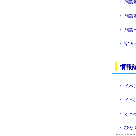
施設
施設
施設
空き
情報
イベ
イベン
オペ
ひた