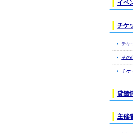
イベ
チケ
チケ
その
チケ
貸館
主催