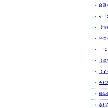
台風
イベ
【情
開催
「#C
【追
【イ
令和
科学
令和