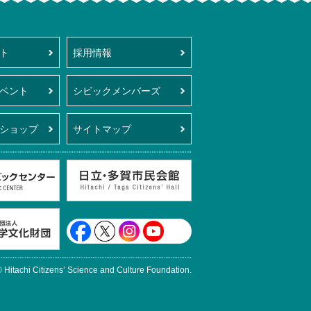
日立シビックセンター科学館・天球劇場(サクリエ)
ト
採用情報
ベント
シビックメンバーズ
ショップ
サイトマップ
日立シビックセンター
日立・多賀
日立市民科学文化財団
日立シビックセンター公式Facebook
日立シビックセンター公式X
日立シビックセンター公式Instag
日立シビックセンター公式Yo
 Hitachi Citizens’ Science and Culture Foundation.