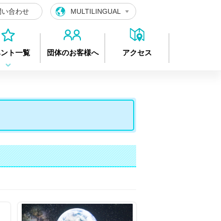
問い合わせ
MULTILINGUAL
ベント一覧
団体のお客様へ
アクセス
ト「見る！観る！ミラクル展～脳が騙される錯覚とトリックア
ひらめき工作「にじキーホルダー」の詳細
プラネ