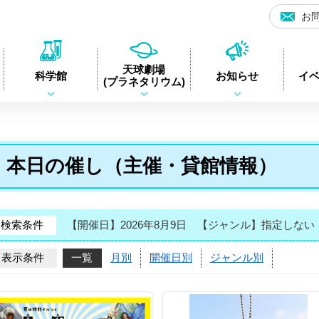
お
日立シビックセンター科学館・天球劇場(サクリエ)
天球劇場
科学館
お知らせ
イ
(プラネタリウム)
本日の催し（主催・貸館情報）
検索条件
【開催日】2026年8月9日
【ジャンル】指定しない
表示条件
一覧
月別
開催日別
ジャンル別
夏の特別イベン