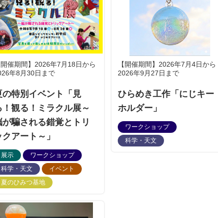
開催期間】2026年7月18日から
【開催期間】2026年7月4日から
026年8月30日まで
2026年9月27日まで
夏の特別イベント「見
ひらめき工作「にじキー
る！観る！ミラクル展～
ホルダー」
脳が騙される錯覚とトリ
ワークショップ
ックアート～」
科学・天文
展示
ワークショップ
科学・天文
イベント
夏のひみつ基地
サイエンスショ