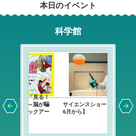
本日のイベント
2026年4月1日
令和8年4月1日からの日立シビックセンター
の休館日について
科学館
2026年3月21日
令和8年度イベントスケジュールを発行しま
した
イエンスショー【令和8年6月から】を見る
夏の特別イベント「見る
2026年6月13日
シビック・サイエンス・スタッフ（ボラン
ティア）を募集しています
「見る！
夏の特別
2026年8月1日
New!
～脳が騙
サイエンスショー【令和8年
観る！ミ
天球劇場 上映スケジュールの情報を更新し
ックアー
6月から】
される錯
ました。
ト～」