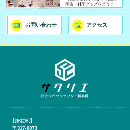
宇宙・科学グッズをどうぞ！
お問い合わせ
アクセス
日立シ
【所在地】
〒317-0073