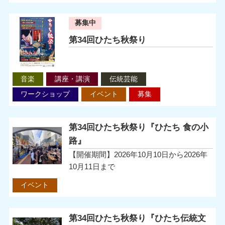
第24回ひたち国際文化まつりの
募集中
第34回ひたち秋祭り
このイベントは終了しました。の詳細を見る
音楽
講座・講演
伝統芸能
ワークショップ
イベント
募集
ひたち市民オペラ３０周年記念
第34回ひたち秋祭り『ひたち 食の小
宏光と弾く！三味線合奏』 参加者募集！！の詳細を見る
路』
【開催期間】2026年10月10日から2026年
10月11日まで
イベント
トリオ・リベルタコンサートの
第34回ひたち秋祭り『ひたち伝統文
リーズ おひるの前に、ヴァイオリンとピアノ。の詳細を見る