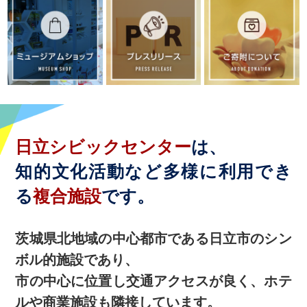
ミュージアムショップ
プレスリ
日立シビックセンター
は、
知的文化活動など多様に利用でき
る
複合施設
です。
茨城県北地域の中心都市である日立市のシン
ボル的施設であり、
市の中心に位置し交通アクセスが良く、ホテ
ルや商業施設も隣接しています。