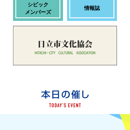
催事の実施状況について（6月27日（土曜
シビック
情報誌
日）、28日（日曜日））
メンバーズ
2026年6月25日
日立
イベント情報誌「EVENT
INFORMATION」最新号を発行しました
2026年6月21日
【情報公開】ニューイヤーオペラコンサ
ート 合唱団員募集！