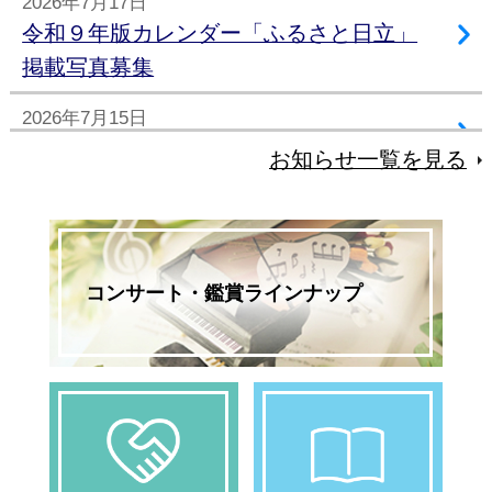
2026年7月17日
令和９年版カレンダー「ふるさと日立」
掲載写真募集
2026年7月15日
第34回ひたち秋祭り 全出演者情報公開！
お知らせ一覧を見る
2026年7月9日
シビック・エントランスピアノの開催に
ついて
コンサート・鑑賞ラインナップ
2026年6月28日
《速報!!》上野耕平 SAXOPHONE
CROSSING 開催決定!!
2026年6月28日
台風7号、8号の接近に伴う施設の開館・