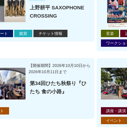
上野耕平 SAXOPHONE
CROSSING
ート
鑑賞
チケット情報
音楽
ワークショ
【開催期間】2026年10月10日から
2026年10月11日まで
第34回ひたち秋祭り『ひ
たち 食の小路』
ト
講座・講演
イベント