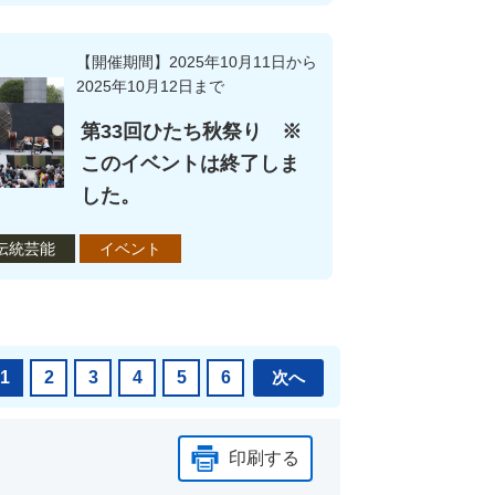
ワンコイン・コンサートシリーズ オペラってお
【開催期間】2025年10月11日から
2025年10月12日まで
第33回ひたち秋祭り ※
このイベントは終了しま
した。
伝統芸能
イベント
1
2
3
4
5
6
次へ
印刷する