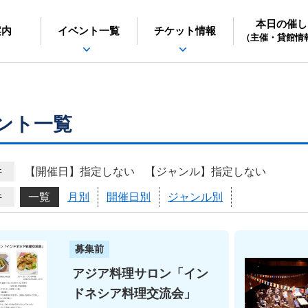
本日の催し
日立シビックセンター
案内
イベント一覧
チケット情報
（主催・貸館情
ント一覧
件
【開催日】指定しない
【ジャンル】指定しない
件
一覧
月別
開催日別
ジャンル別
募集前
アジア料理サロン「イン
ドネシア料理交流会」