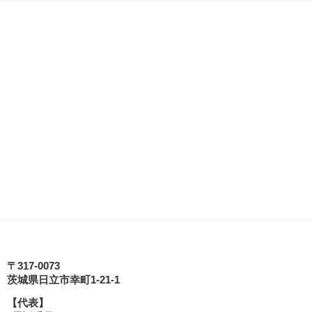
日立シビックセンター
〒317-0073
茨城県日立市幸町1-21-1
【代表】
tagram
式YouTube