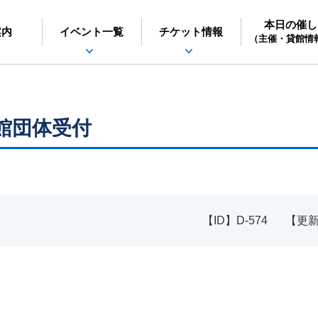
本日の催し
日立シビックセンター
案内
イベント一覧
チケット情報
（主催・貸館情
館団体受付
【ID】
D-574
【更