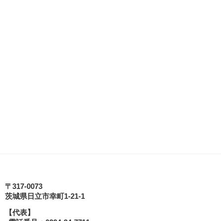
日立シビックセンター
〒317-0073
茨城県日立市幸町1-21-1
【代表】
tagram
式YouTube